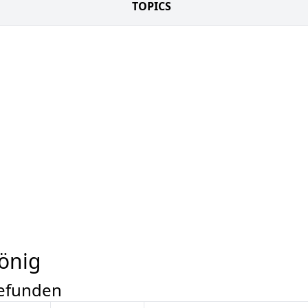
TOPICS
König
gefunden