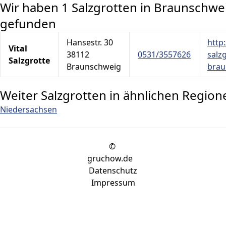
Wir haben 1 Salzgrotten in Braunschwe
gefunden
Hansestr. 30
http
Vital
38112
0531/3557626
salz
Salzgrotte
Braunschweig
brau
Weiter Salzgrotten in ähnlichen Region
Niedersachsen
©
gruchow.de
Datenschutz
Impressum