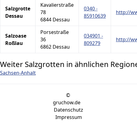
Kavalierstraße
Salzgrotte
0340 -
78
http://w
Dessau
85910639
6844 Dessau
Porsestraße
Salzoase
034901 -
36
http://w
Roßlau
809279
6862 Dessau
Weiter Salzgrotten in ähnlichen Region
Sachsen-Anhalt
©
gruchow.de
Datenschutz
Impressum