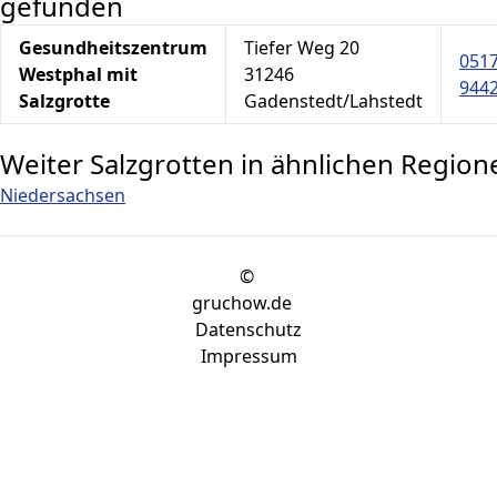
gefunden
Gesundheitszentrum
Tiefer Weg 20
0517
Westphal mit
31246
944
Salzgrotte
Gadenstedt/Lahstedt
Weiter Salzgrotten in ähnlichen Region
Niedersachsen
©
gruchow.de
Datenschutz
Impressum