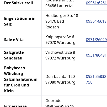
Rödentaler Str. 7
Der Salzkristall
09561/6261
96486 Lautertal
Heldburger Str. 18
Engelsträume in
96476 Bad
09564-6618
Salz
Rodach
Kolpingstraße 6
Sale e Vita
0931/26029
97070 Würzburg
Salzgrotte
Virchowstraße 8
0931/80491
Sanderau
97072 Würzburg
Babybeach
Würzburg -
Dürrbachtal 120
0931 35832
Salzinhalatorium
97080 Würzburg
758
für Groß und
Klein
Gebrüder-
Fitnessoase
Walther-Weg 15