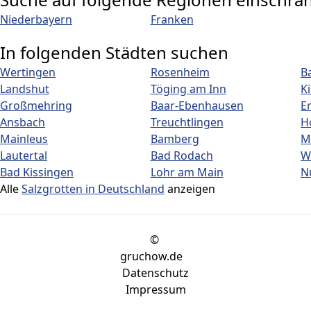
Niederbayern
Franken
In folgenden Städten suchen
Wertingen
Rosenheim
B
Landshut
Töging am Inn
K
Großmehring
Baar-Ebenhausen
E
Ansbach
Treuchtlingen
H
Mainleus
Bamberg
M
Lautertal
Bad Rodach
W
Bad Kissingen
Lohr am Main
N
Alle
Salzgrotten in Deutschland
anzeigen
©
gruchow.de
Datenschutz
Impressum