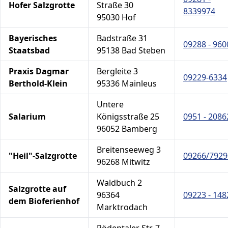
Hofer Salzgrotte
Straße 30
8339974
95030 Hof
Bayerisches
Badstraße 31
09288 - 960
Staatsbad
95138 Bad Steben
Praxis Dagmar
Bergleite 3
09229-6334
Berthold-Klein
95336 Mainleus
Untere
Salarium
Königsstraße 25
0951 - 2086
96052 Bamberg
Breitenseeweg 3
"Heil"-Salzgrotte
09266/7929
96268 Mitwitz
Waldbuch 2
Salzgrotte auf
96364
09223 - 148
dem Bioferienhof
Marktrodach