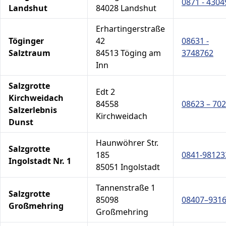
0871 - 4304
Landshut
84028 Landshut
Erhartingerstraße
Töginger
42
08631 -
Salztraum
84513 Töging am
3748762
Inn
Salzgrotte
Edt 2
Kirchweidach
84558
08623 – 70
Salzerlebnis
Kirchweidach
Dunst
Haunwöhrer Str.
Salzgrotte
185
0841-98123
Ingolstadt Nr. 1
85051 Ingolstadt
Tannenstraße 1
Salzgrotte
85098
08407–931
Großmehring
Großmehring