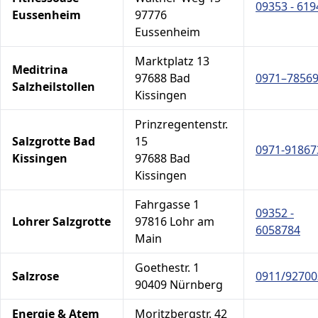
09353 - 619
Eussenheim
97776
Eussenheim
Marktplatz 13
Meditrina
97688 Bad
0971–7856
Salzheilstollen
Kissingen
Prinzregentenstr.
Salzgrotte Bad
15
0971-91867
Kissingen
97688 Bad
Kissingen
Fahrgasse 1
09352 -
Lohrer Salzgrotte
97816 Lohr am
6058784
Main
Goethestr. 1
Salzrose
0911/92700
90409 Nürnberg
Energie & Atem
Moritzbergstr. 42