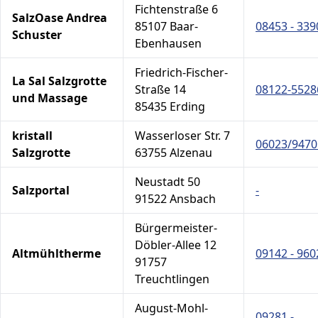
Fichtenstraße 6
SalzOase Andrea
85107 Baar-
08453 - 339
Schuster
Ebenhausen
Friedrich-Fischer-
La Sal Salzgrotte
Straße 14
08122-5528
und Massage
85435 Erding
kristall
Wasserloser Str. 7
06023/9470
Salzgrotte
63755 Alzenau
Neustadt 50
Salzportal
-
91522 Ansbach
Bürgermeister-
Döbler-Allee 12
Altmühltherme
09142 - 960
91757
Treuchtlingen
August-Mohl-
09281 -