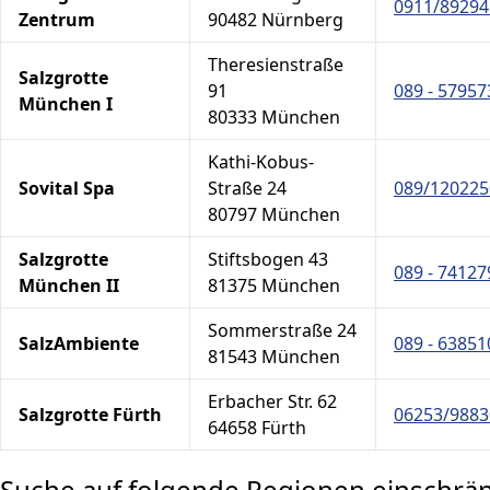
0911/89294
Zentrum
90482 Nürnberg
Theresienstraße
Salzgrotte
91
089 - 57957
München I
80333 München
Kathi-Kobus-
Sovital Spa
Straße 24
089/120225
80797 München
Salzgrotte
Stiftsbogen 43
089 - 74127
München II
81375 München
Sommerstraße 24
SalzAmbiente
089 - 63851
81543 München
Erbacher Str. 62
Salzgrotte Fürth
06253/9883
64658 Fürth
Suche auf folgende Regionen einschrä