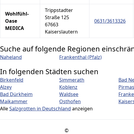
Trippstadter
Wohlfühl-
Straße 125
Oase
0631/3613326
67663
MEDICA
Kaiserslautern
Suche auf folgende Regionen einschrä
Naheland
Frankenthal (Pfalz)
In folgenden Städten suchen
Birkenfeld
Simmerath
Bad N
Alzey
Koblenz
Pirma
Bad Dürkheim
Waldsee
Franke
Maikammer
Osthofen
Kaiser
Alle
Salzgrotten in Deutschland
anzeigen
©