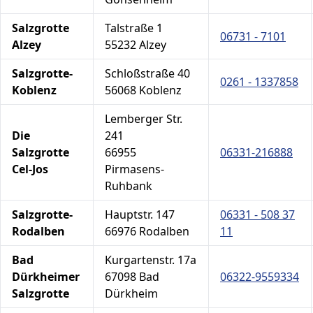
Salzgrotte
Talstraße 1
06731 - 7101
Alzey
55232 Alzey
Salzgrotte-
Schloßstraße 40
0261 - 1337858
Koblenz
56068 Koblenz
Lemberger Str.
Die
241
Salzgrotte
66955
06331-216888
Cel-Jos
Pirmasens-
Ruhbank
Salzgrotte-
Hauptstr. 147
06331 - 508 37
Rodalben
66976 Rodalben
11
Bad
Kurgartenstr. 17a
Dürkheimer
67098 Bad
06322-9559334
Salzgrotte
Dürkheim