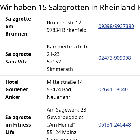
Wir haben 15 Salzgrotten in Rheinland-
Salzgrotte
Brunnenstr. 12
am
09398/9937380
97834 Birkenfeld
Brunnen
Kammerbruchstr.
Salzgrotte
21-23
02473-909098
SanaVita
52152
Simmerath
Hotel
Mittelstraße 14
Goldener
53474 Bad
02641 - 8040
Anker
Neuenahr
Am Sägewerk 23,
Salzgrotte
Gewerbegebiet
im Fitness
„Am Hemel“
06131-240448
Life
55124 Mainz
Gonsenheim